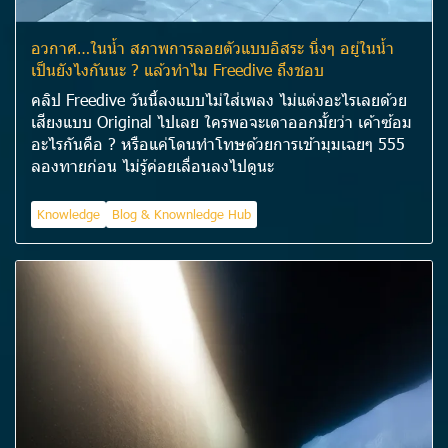
อวกาศ…ในน้ำ สภาพการลอยตัวแบบอิสระ นิ่งๆ อยู่ในน้ำ
เป็นยังไงกันนะ ? แล้วทำไม Freedive ถึงชอบ
คลิป Freedive วันนี้ลงแบบไม่ใส่เพลง ไม่แต่งอะไรเลยด้วย
เสียงแบบ Original ไปเลย ใครพอจะเดาออกมั้ยว่า เค้าซ้อม
อะไรกันคือ ? หรือแค่โดนทำโทษด้วยการเข้ามุมเฉยๆ 555
ลองทายก่อน ไม่รู้ค่อยเลื่อนลงไปดูนะ
Knowledge
Blog & Knownledge Hub