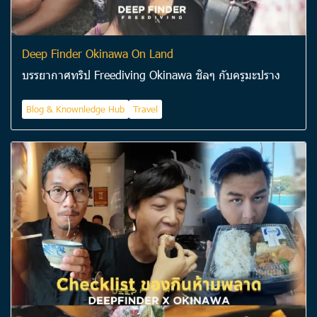
Deep Finder Okinawa On Land
บรรยากาศทริป Freediving Okinawa ชิลๆ กับครูมะปราง
Blog & Knownledge Hub
Travel