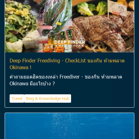
Deep Finder Freediving - CheckList ของกิน ห้ามพลาด
Okinawa !
คำถามยอดฮิตของเหล่า Freediver - ของกิน ห้ามพลาด
Okinawa มีอะไรบ้าง ?
Travel
Blog & Knownledge Hub