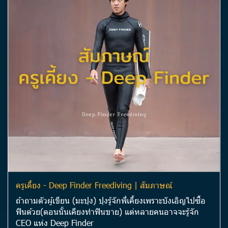
ครูเคี้ยง - Deep Finder Freediving | สัมภาษณ์
ถ้าถามตัวผู้เขียน (มะปุง) ปุงรู้จักพี่เคี้ยงเพราะบังเอิญไปซื้อ
ฟินด้วย(ตอนนั้นเคียงทำฟินขาย) แต่หลายคนอาจจะรู้จัก
CEO แห่ง Deep Finder