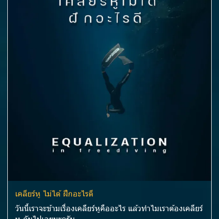
เคลียร์หู ไม่ได้ ฝึกอะไรดี
วันนี้เราจะข้ามเรื่องเคลียร์หูคืออะไร แล้วทำไมเราต้องเคลียร์
หู กันไปเลยนะครับ