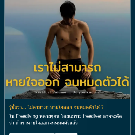
รู้มั้ยว่า… ไม่สามารถ หายใจออก จนหมดตัวได้ ?
ใน Freediving หลายๆคน โดยเฉพาะ freediver อาจจะคิด
ว่า ถ้าเราหายใจออกจนหมดตัวแล้ว