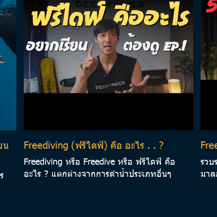
ียน
Freediving (ฟรีไดฟ์) คือ อะไร . . ?
Fre
Freediving หรือ Freedive หรือ ฟรีไดฟ์ คือ
รวบร
อะไร ? แตกต่างจากการดำน้ำประเภทอื่นๆ
มาลอ
าร