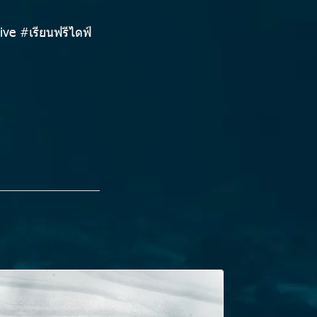
ve #เรียนฟรีไดฟ์