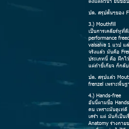
ตั้งแต่ผิวน้ำ ยันข
ปล. สรุปสั้นๆของ F
3.) Mouthfill
เป็นการเคลียร์หูที
performance freed
valsalva 1 แวป แล้
จริงแล้ว มันคือ Fr
ประเภทนี้ คือ ฝึกไ
แต่ถ้าขี้เกียจ ก็ก
ปล. สรุปแล้ว Mouth
frenzel เพราะพื้นฐ
4.) Hands-free
อันนี้ตามชื่อ Hand
คน เพราะมันดูเท่ดี 
เศร้า แต่ มันก็เป็น
Anatomy ร่างกายข