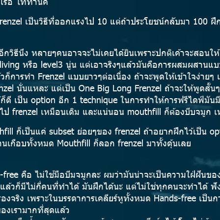
อบเรือ ไททานิค
renzel เป็นวิธีที่ออกแรงไป 10 แต่ถ้าประโยชน์กลับมา 100 ฝึ
่ดีอีกวิธีนึง หลายๆคนอาจจะไม่เคยได้ยินเพราะปกติเค้าจะสอนให้
iving หรือ level3 นู่น แต่เอาจริงๆแล้วมันคือการผสมผสานแ
วก็การทำ Frenzel แบบยาวๆต่อเนื่อง ถ้าจะพูดให้เข้าใจง่ายๆ เบื้
enzel นั่นแหละ แต่เป็น One Big Long Frenzel ถ้าจะให้พูดสั้น
ว้ก็ดี เป็น option อีก 1 technique ในการทำให้การฟรีไดฟ์มัน
ลับไป frenzel เหมือนเดิม และแน่นอน mouthfill ก็ต้องบีบจมูก 
fill ก็เป็นแค่ subset ย่อยๆของ frenzel ถ้าอยากฝึกไว้เป็น opt
านเกือบทั้งหมด Mouthfill ก็ลอก frenzel มาทั้งดุ้นเลย
s-free คือ ไม่ใช้มือบีมจมูกละ ผมว่ามันน่าจะเป็นความใฝ่ฝันข
แล้วก็มีไม่กี่คนที่ทำได้ มันฝึกได้นะ แต่ไม่ใช่ทุกคนจะทำได้ ฟ
เรื่องจริง เพราะในบรรดาการเคลียร์หูทั้งหมด Hands-free เป็นการเ
องเรามากที่สุดแล้ว