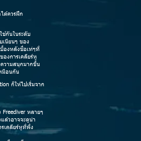
กได้ควรฝึก
ใช้กันในระดับ
บบเนียนๆ ของ
องหลังชื่อเท่ๆที่
ๆของการเคลียร์หู
มีความสนุกมากขึ้น
เหมือนกัน
ion ก็ให้ไปเริ่มจาก
อง Freediver หลายๆ
ังแล้วอาจจะดูน่า
คลียร์หูที่พึ่ง