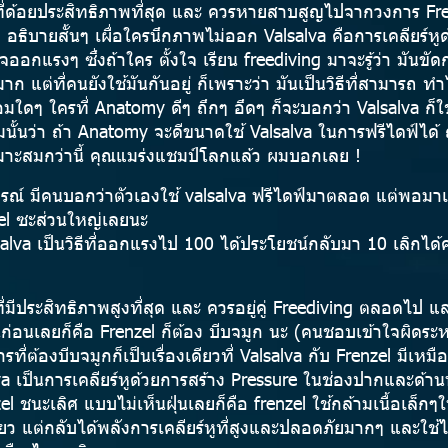
หูที่ด้อยประสิทธิภาพที่สุด และ ควรหายสาบสูญไปจากวงการ Fre
อธิบายสั้นๆ เผื่อใครนึกภาพไม่ออก Valsalva คือการเคลียร์หู
ออกแรงๆ ซึ่งถ้าใคร ตั้งใจ เรียน freediving มาจะรู้ว่า มันขั
าก แต่ที่คนยังใช้มันกันอยู่ ก็เพราะว่า มันเป็นวิธีที่สามารถ ท
มใดๆ ใครที่ Anatomy ดีๆ ถึกๆ อึดๆ ก็จะบอกว่า Valsalva ก็ใช
ั้นว่า ถ้า Anatomy จะดีขนาดใช้ Valsalva ในการฟรีไดฟ์ได้ ถ
หมาะสมกว่านี้ คุณแมร่งแชมป์โลกแล้ว ผมบอกเลย !
์ มีคนบอกว่าตัวเองใช้ valsalva ฟรีไดฟ์มาตลอด แต่พอมาเช
zel ซะส่วนใหญ่เลยนะ
salva เป็นวิธีที่ออกแรงไป 100 ได้ประโยชน์กลับมา 10 เลิกได้
ูที่มีประสิทธิภาพสูงที่สุด และ ควรอยู่คู่ Freediving ตลอดไป แล
่อนเลยก็คือ Frenzel ก็ต้อง บีบจมูก นะ (คนชอบเข้าใจผิดระหว
ี่ต้องบีบจมูกก็เป็นเรื่องเดียวที่ Valsalva กับ Frenzel มีเหม
lva เป็นการเคลียร์หูด้วยการสร้าง Pressure ในช่องปากและด้า
nzel ชนะเลิศ แบบไม่เห็นฝุ่นเลยก็คือ frenzel ใช้กล้ามเนื้อเล็
ยว แต่กลับได้พลังการเคลียร์หูที่สูงและปลอดภัยมากๆ และใช้