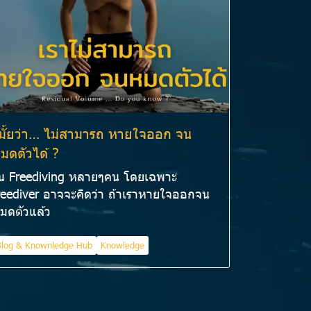
ู้มั้ยว่า… ไม่สามารถ หายใจออก จน
มดตัวได้ ?
น Freediving หลายๆคน โดยเฉพาะ
reediver อาจจะคิดว่า ถ้าเราหายใจออกจน
มดตัวแล้ว
Blog & Knownledge Hub
Knowledge