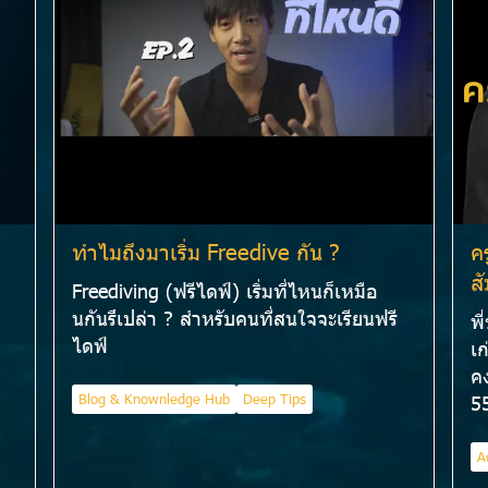
ทำไมถึงมาเริ่ม Freedive กัน ?
ค
ส
Freediving (ฟรีไดฟ์) เริ่มที่ไหนก็เหมือ
นกันรึเปล่า ? สำหรับคนที่สนใจจะเรียนฟรี
พี
ไดฟ์
เก
คง
Blog & Knownledge Hub
Deep Tips
5
A