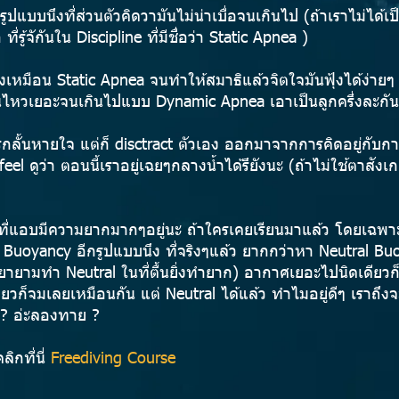
กรูปแบบนึงที่ส่วนตัวคิดวามันไม่น่าเบื่อจนเกินไป (ถ้าเราไม่ได
ี่รู้จักันใน Discipline ที่มีชื่อว่า Static Apnea )
้นิ่งเหมือน Static Apnea จนทำให้สมาธิแล้วจิตใจมันฟุ้งได้ง่ายๆ 
อนไหวเยอะจนเกินไปแบบ Dynamic Apnea เอาเป็นลูกครึ่งละกัน
รกลั้นหายใจ แต่ก็ disctract ตัวเอง ออกมาจากการคิดอยู่กับก
el ดูว่า ตอนนี้เราอยู่เฉยๆกลางน้ำได้รึยังนะ (ถ้าไม่ใช้ตาสังเก
 ที่แอบมีความยากมากๆอยู่นะ ถ้าใครเคยเรียนมาแล้ว โดยเฉพาะ 
 Buoyancy อีกรูปแบบนึง ที่จริงๆแล้ว ยากกว่าหา Neutral Buo
พยายามทำ Neutral ในที่ตื้นยิ่งทำยาก) อากาศเยอะไปนิดเดียวก
ยวก็จมเลยเหมือนกัน แต่ Neutral ได้แล้ว ทำไมอยู่ดีๆ เราถ
ร ? อ่ะลองทาย ?
ิกที่นี่
Freediving Course