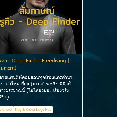
รูคิว - Deep Finder Freediving |
ัมภาษณ์
่ชายแสนดีที่คอยสอนทุกเรื่องและดำนำ
่ง" ถ้าให้ผู้เขียน (มะปุง) พูดถึง พี่คิวก็
จะประมาณนี้ (ไม่ได้อวยนะ เรื่องจริง
55+)
dvanced
Blog & Knownledge Hub