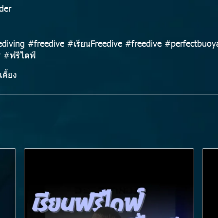
der
ediving #freedive #เรียนFreedive #freedive #perfectbuo
 #ฟรีไดฟ์
คี้ยง