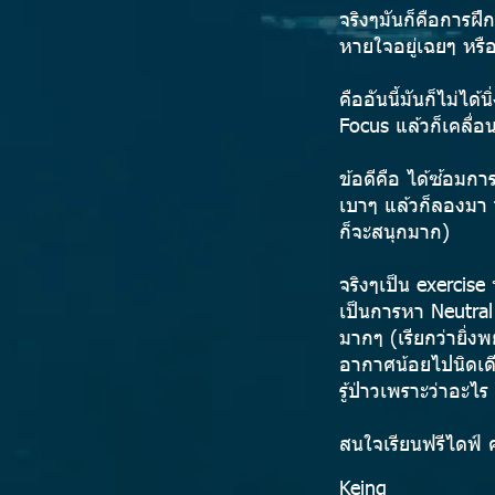
จริงๆมันก็คือการฝึ
หายใจอยู่เฉยๆ หรือ ท
คืออันนี้มันก็ไม่ได
Focus แล้วก็เคลื่
ข้อดีคือ ได้ซ้อมกา
เบาๆ แล้วก็ลองมา fe
ก็จะสนุกมาก)
จริงๆเป็น exercise
เป็นการหา Neutral
มากๆ (เรียกว่ายิ่ง
อากาศน้อยไปนิดเดี
รู้ป่าวเพราะว่าอะไ
สนใจเรียนฟรีไดฟ์ คล
Keing