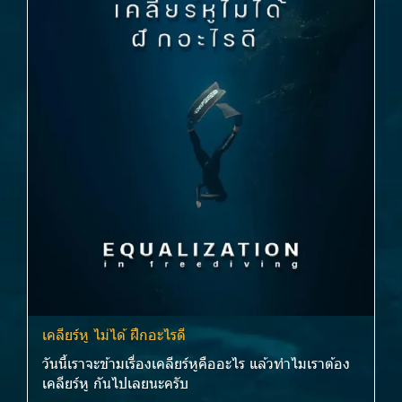
เคลียร์หู ไม่ได้ ฝึกอะไรดี
วันนี้เราจะข้ามเรื่องเคลียร์หูคืออะไร แล้วทำไมเราต้อง
เคลียร์หู กันไปเลยนะครับ