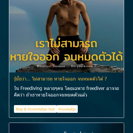
รู้มั้ยว่า… ไม่สามารถ หายใจออก จนหมดตัวได้ ?
ใน Freediving หลายๆคน โดยเฉพาะ freediver อาจจะ
คิดว่า ถ้าเราหายใจออกจนหมดตัวแล้ว
Blog & Knownledge Hub
Knowledge