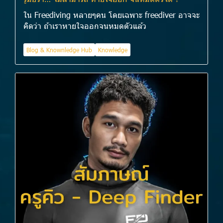
ใน Freediving หลายๆคน โดยเฉพาะ freediver อาจจะ
คิดว่า ถ้าเราหายใจออกจนหมดตัวแล้ว
Blog & Knownledge Hub
Knowledge