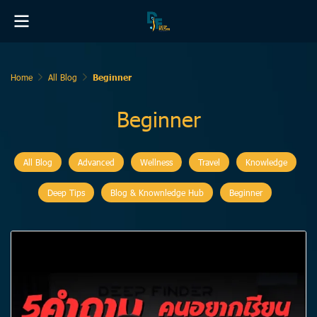
Home
All Blog
Beginner
Beginner
All Blog
Advanced
Wellness
Travel
Knowledge
Deep Tips
Blog & Knownledge Hub
Beginner