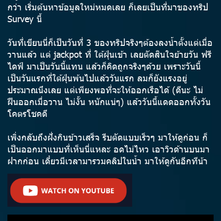
กว่า เริ่มต้นหาข้อมูลใหม่หมดเลย ก็เลยเป็นที่มาของทริป
Survey นี้
วันที่เขียนนี่ก็เป็นวันที่ 3 ของทริปจริงๆต้องลงน้ำตั้งแต่เมื่อ
วานแล้ว แต่ jackpot ที่ ใต้ฝุ่นเข้า เลยตัดสินใจย้ายวัน ฟรี
ไดฟ์ มาเป็นวันนี้แทน แล้วก็คิดถูกจริงๆด้วย เพราะวันนี้
เป็นวันแรกที่ใต้ฝุ่นพ้นไปแล้ววันแรก ลมก็ยังแรงอยู่
ประมาณนึงเลย แต่เพียงพอที่จะให้ออกเรือได้ (ดีนะ ไม่
ฝืนออกเมื่อวาน ไม่งั้น หนักแน่ๆ) แล้ววันนี้แดดออกทั้งวัน
โคตรโชคดี
เพิ่งกลับถึงฝั่งกินข้าวเสร็จ รีบตัดแบบเร็วๆ มาให้ดูก่อน ก็
เป็นออกมาแบบที่เห็นนี่แหละ อดไม่ไหว เอาวิวด้านบนมา
ฝากก่อน เดี๋ยวมีเวลามารวมคลิปในน้ำ มาให้ดูกันอีกทีน้า