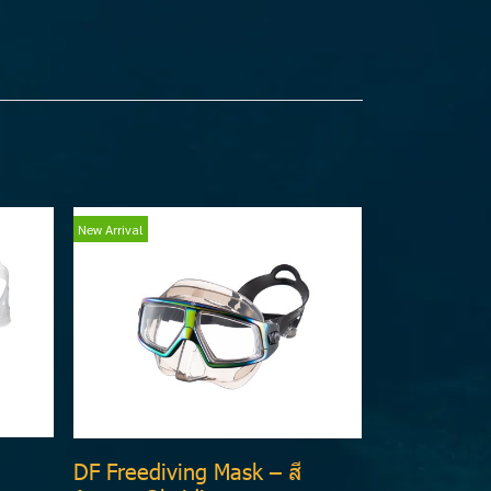
New Arrival
DF Freediving Mask – สี