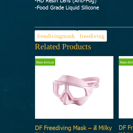
-HD Resin Lens (Anti-Fog)
-Food Grade Liquid Silicone
freedivingmask
freediving
Related Products
New Arrival
New Arri
DF Fr
DF Freediving Mask – สี Milky