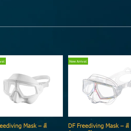
val
New Arrival
eediving Mask – สี
DF Freediving Mask – สี