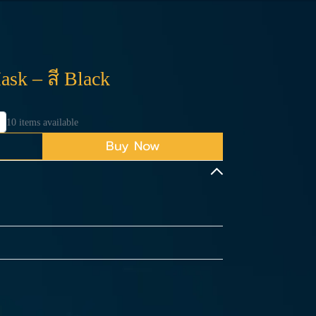
sk – สี Black
10 items available
Buy Now