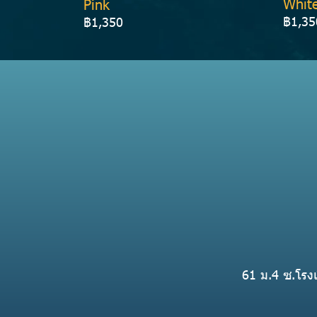
Whit
Pink
฿1,35
฿1,350
61 ม.4 ซ.โรงเ