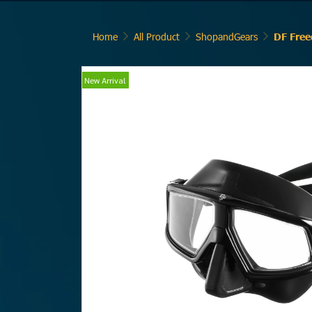
Home
All Product
ShopandGears
DF Free
New Arrival