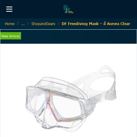
Home
...
ShopandGears
DF Freediving Mask – สี Aurora Clear
New Arrival