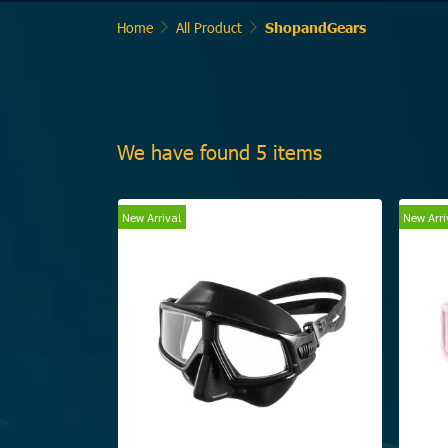
Home
All Product
ShopandGears
We have found 5 items
New Arrival
New Arri