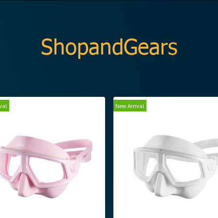
ShopandGears
val
New Arrival