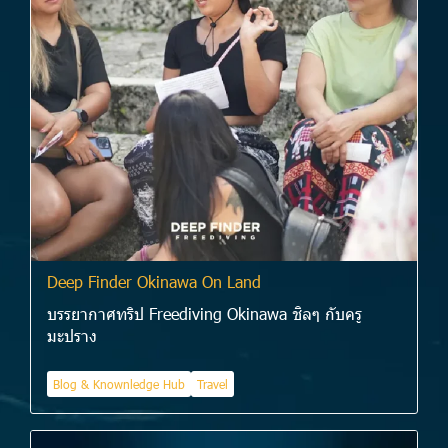
Deep Finder Okinawa On Land
บรรยากาศทริป Freediving Okinawa ชิลๆ กับครู
มะปราง
Blog & Knownledge Hub
Travel