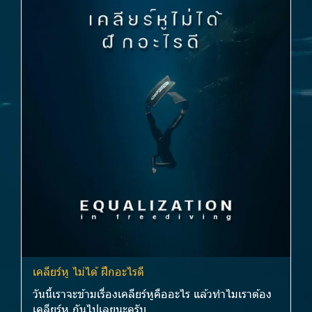
เคลียร์หู ไม่ได้ ฝึกอะไรดี
วันนี้เราจะข้ามเรื่องเคลียร์หูคืออะไร แล้วทำไมเราต้อง
เคลียร์หู กันไปเลยนะครับ