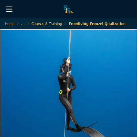
Home
...
Courses & Training
Freediving Frenzel Qualization Workshop (ประเภท Training)